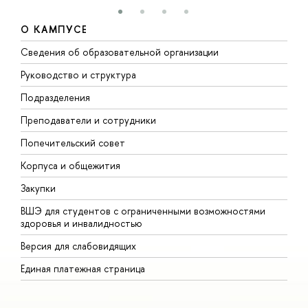
О КАМПУСЕ
Сведения об образовательной организации
М
Руководство и структура
М
Подразделения
Д
Преподаватели и сотрудники
О
Попечительский совет
П
Корпуса и общежития
П
Закупки
Д
ВШЭ для студентов с ограниченными возможностями
Д
здоровья и инвалидностью
А
Версия для слабовидящих
О
Единая платежная страница