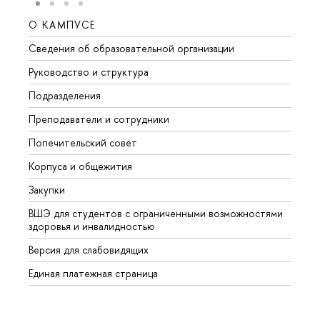
О КАМПУСЕ
ОБР
Сведения об образовательной организации
Мероп
Руководство и структура
Мероп
Подразделения
Довуз
Преподаватели и сотрудники
Олим
Попечительский совет
Прием
Корпуса и общежития
Прием
Закупки
Дипл
ВШЭ для студентов с ограниченными возможностями
Допол
здоровья и инвалидностью
Аспир
Версия для слабовидящих
Обрат
Единая платежная страница