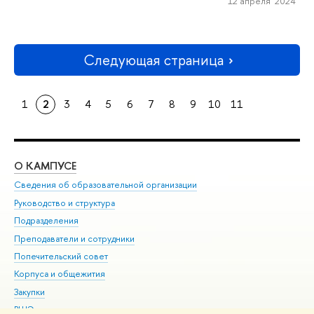
12 апреля 2024
Следующая страница
1
2
3
4
5
6
7
8
9
10
11
О КАМПУСЕ
ОБ
Сведения об образовательной организации
Мер
Руководство и структура
Мер
Подразделения
Дов
Преподаватели и сотрудники
Ол
Попечительский совет
При
Корпуса и общежития
При
Закупки
Ди
ВШЭ для студентов с ограниченными возможностями
До