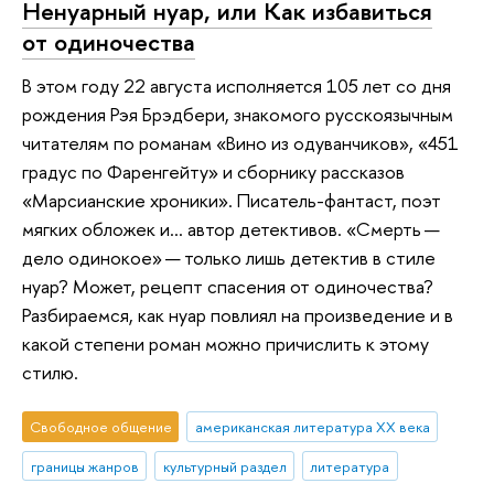
Ненуарный нуар, или Как избавиться
от одиночества
В этом году 22 августа исполняется 105 лет со дня
рождения Рэя Брэдбери, знакомого русскоязычным
читателям по романам «Вино из одуванчиков», «451
градус по Фаренгейту» и сборнику рассказов
«Марсианские хроники». Писатель-фантаст, поэт
мягких обложек и… автор детективов. «Смерть —
дело одинокое» — только лишь детектив в стиле
нуар? Может, рецепт спасения от одиночества?
Разбираемся, как нуар повлиял на произведение и в
какой степени роман можно причислить к этому
стилю.
Свободное общение
американская литература ХХ века
границы жанров
культурный раздел
литература