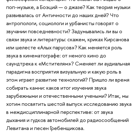
поп-музыке, а Боэций — о джазе? Как теория музыки
развивалась от Античности до наших дней? Что
антропологи, социологи и урбанисты говорят о
звучании повседневности? Задумывались ли вы о
связи звука и литературы: скажем, криках Кирсанова
или шелесте «Алых парусов»? Как меняется роль
звука в кинематографе: от немого кино до
саундтрека к «Мстителям»? Сменяет ли аудиальная
парадигма восприятия визуальную и какую роль в
этом играет развитие технологий? Пришло ли время
собирать камни: каков итог изучения звука
зарубежными и отечественными учеными? Итак, мы
хотим посвятить шестой выпуск исследованию звука
в междисциплинарной перспективе: от звука
дыхания и гудков автомобилей до радиосообщений
Левитана и песен Гребенщикова.