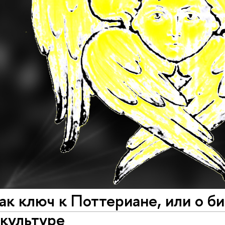
ак ключ к Поттериане, или о б
-культуре