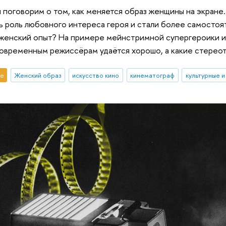
ы поговорим о том, как меняется образ женщины на экране
ь роль любовного интереса героя и стали более самостоя
 женский опыт? На примере мейнстримной супергероики 
современным режиссёрам удаётся хорошо, а какие стерео
е
Женский образ
искусство кино
кинематограф
культурные 