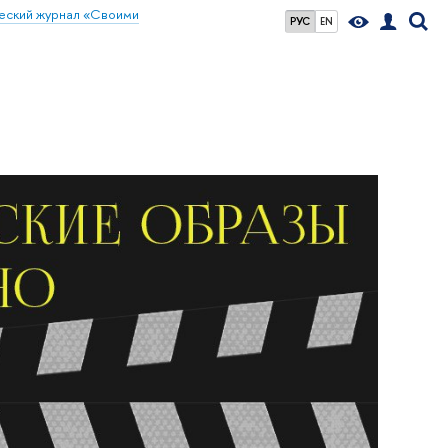
еский журнал «Своими
РУС
EN