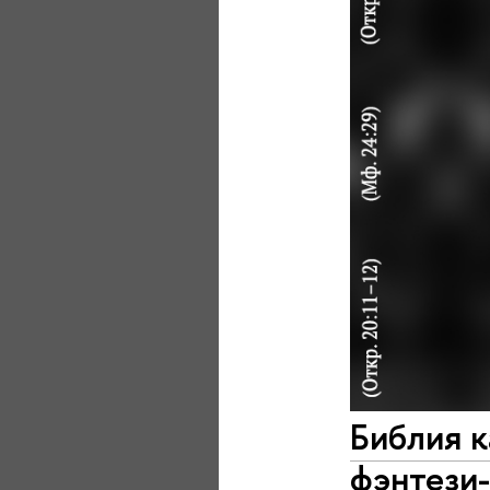
Библия к
фэнтези