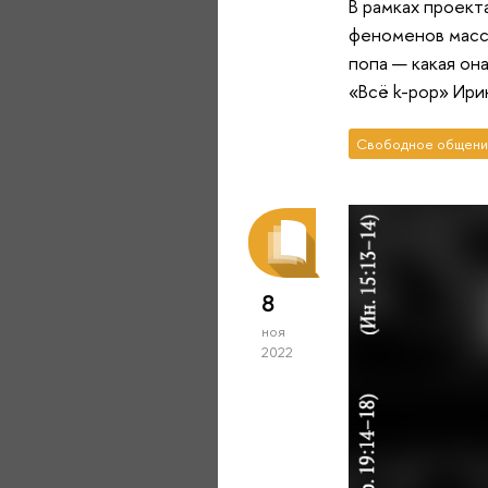
В рамках проект
феноменов массо
попа — какая он
«Всё k-pop» Ири
Свободное общени
8
ноя
2022