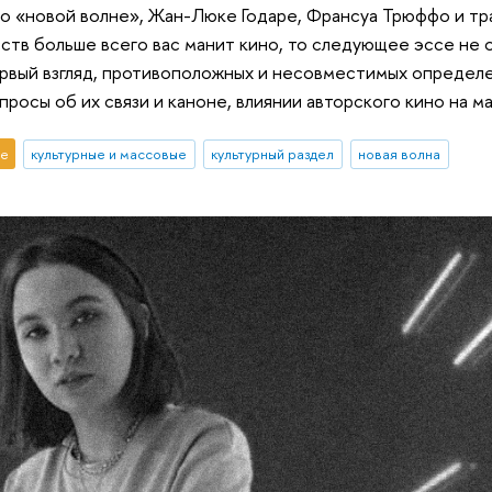
 о «новой волне», Жан-Люке Годаре, Франсуа Трюффо и тр
ств больше всего вас манит кино, то следующее эссе не 
первый взгляд, противоположных и несовместимых определе
росы об их связи и каноне, влиянии авторского кино на м
е
культурные и массовые
культурный раздел
новая волна