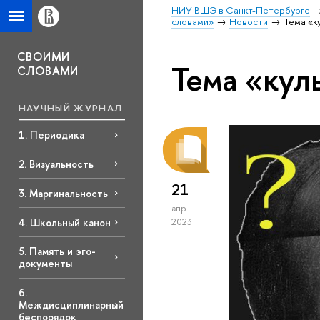
НИУ ВШЭ в Санкт-Петербурге
словами»
Новости
Тема «к
СВОИМИ
Тема «кул
СЛОВАМИ
НАУЧНЫЙ ЖУРНАЛ
1. Периодика
2. Визуальность
21
3. Маргинальность
апр
4. Школьный канон
2023
5. Память и эго-
документы
6.
Междисциплинарный
беспорядок