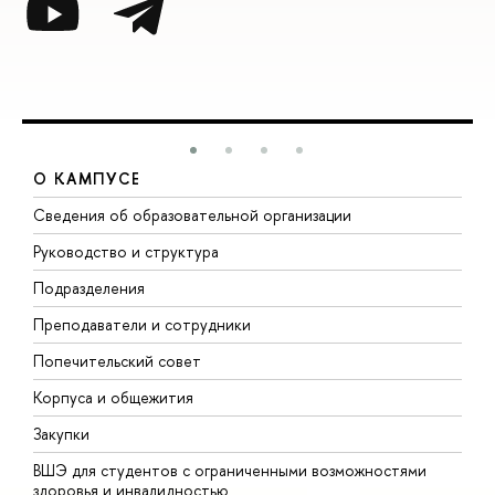
О КАМПУСЕ
Сведения об образовательной организации
М
Руководство и структура
М
Подразделения
Д
Преподаватели и сотрудники
О
Попечительский совет
П
Корпуса и общежития
П
Закупки
Д
ВШЭ для студентов с ограниченными возможностями
Д
здоровья и инвалидностью