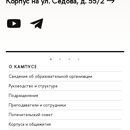
Корпус на ул. Седова, д. 55/2
О КАМПУСЕ
Сведения об образовательной организации
М
Руководство и структура
М
Подразделения
Д
Преподаватели и сотрудники
О
Попечительский совет
П
Корпуса и общежития
П