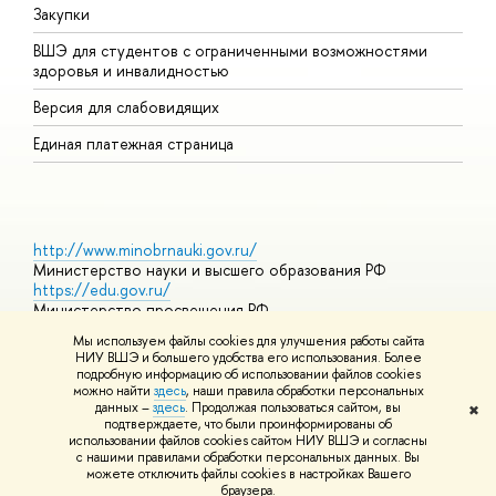
Закупки
Д
ВШЭ для студентов с ограниченными возможностями
Д
здоровья и инвалидностью
А
Версия для слабовидящих
О
Единая платежная страница
http://www.minobrnauki.gov.ru/
Министерство науки и высшего образования РФ
https://edu.gov.ru/
Министерство просвещения РФ
https://elearning.hse.ru/mooc
Мы используем файлы cookies для улучшения работы сайта
Массовые открытые онлайн-курсы
НИУ ВШЭ и большего удобства его использования. Более
подробную информацию об использовании файлов cookies
можно найти
здесь
, наши правила обработки персональных
данных –
здесь
. Продолжая пользоваться сайтом, вы
✖
© НИУ ВШЭ 1993–2026
Адреса и контакты
Условия
подтверждаете, что были проинформированы об
использования материалов
Политика конфиденциальности
Карта
использовании файлов cookies сайтом НИУ ВШЭ и согласны
сайта
с нашими правилами обработки персональных данных. Вы
Шрифты HSE Sans и HSE Slab разработаны в
Школе дизайна НИУ
можете отключить файлы cookies в настройках Вашего
ВШЭ
браузера.