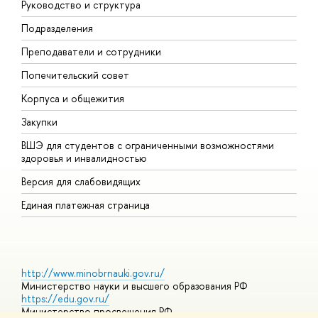
Руководство и структура
М
Подразделения
Д
Преподаватели и сотрудники
О
Попечительский совет
П
Корпуса и общежития
П
Закупки
Д
ВШЭ для студентов с ограниченными возможностями
Д
здоровья и инвалидностью
А
Версия для слабовидящих
О
Единая платежная страница
http://www.minobrnauki.gov.ru/
Министерство науки и высшего образования РФ
https://edu.gov.ru/
Министерство просвещения РФ