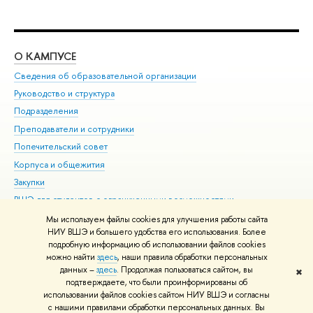
О КАМПУСЕ
ОБ
Сведения об образовательной организации
Мер
Руководство и структура
Мер
Подразделения
Дов
Преподаватели и сотрудники
Ол
Попечительский совет
При
Корпуса и общежития
При
Закупки
Ди
ВШЭ для студентов с ограниченными возможностями
До
здоровья и инвалидностью
Ас
Мы используем файлы cookies для улучшения работы сайта
Версия для слабовидящих
НИУ ВШЭ и большего удобства его использования. Более
Обр
подробную информацию об использовании файлов cookies
Единая платежная страница
можно найти
здесь
, наши правила обработки персональных
данных –
здесь
. Продолжая пользоваться сайтом, вы
✖
Редактору
подтверждаете, что были проинформированы об
© НИУ ВШЭ 1993–2026
Адреса и контакты
Условия использования
использовании файлов cookies сайтом НИУ ВШЭ и согласны
с нашими правилами обработки персональных данных. Вы
материалов
Политика конфиденциальности
Карта сайта