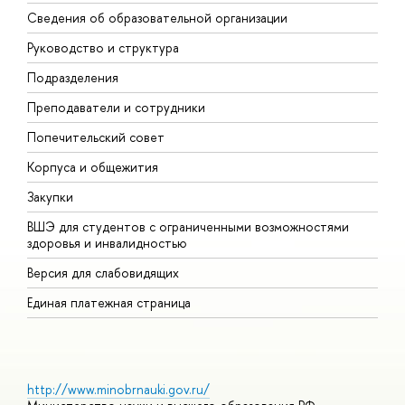
Сведения об образовательной организации
М
Руководство и структура
М
Подразделения
Д
Преподаватели и сотрудники
О
Попечительский совет
П
Корпуса и общежития
П
Закупки
Д
ВШЭ для студентов с ограниченными возможностями
Д
здоровья и инвалидностью
А
Версия для слабовидящих
О
Единая платежная страница
http://www.minobrnauki.gov.ru/