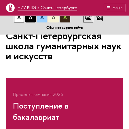
A
A
A
АБB
АБB
АБB
НИУ ВШЭ в Санкт-Петербурге
Меню
А
А
А
А
А
Обычная версия сайта
Санкт-Петербургская
школа гуманитарных наук
и искусств
Приемная кампания 2026
Поступление в
бакалавриат