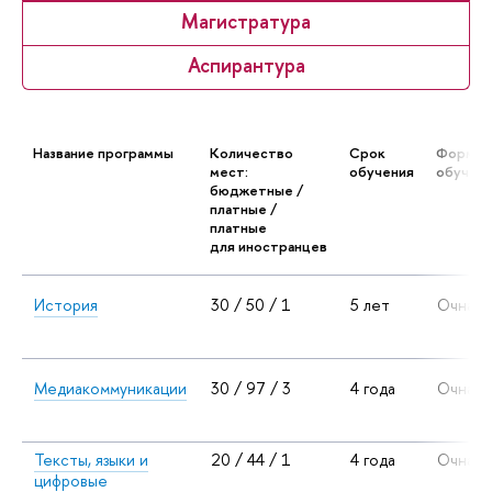
Магистратура
Аспирантура
Название программы
Количество
Срок
Форма
мест:
обучения
обучен
бюджетные /
платные /
платные
для иностранцев
История
30 / 50 / 1
5 лет
Очная
Медиакоммуникации
30 / 97 / 3
4 года
Очная
Тексты, языки и
20 / 44 / 1
4 года
Очная
цифровые