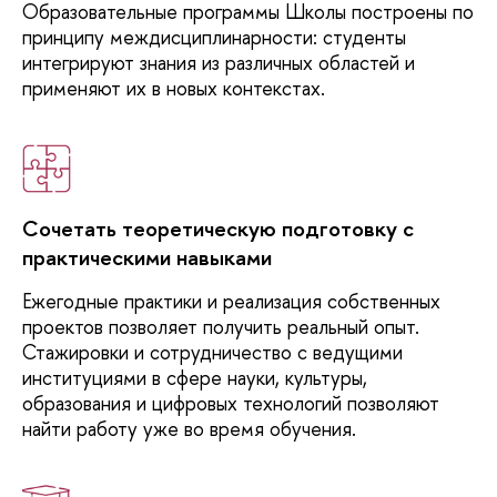
Образовательные
программы Школы построены по
лингвистика:
обучение
принципу междисциплинарности: студенты
иностранному языку
интегрируют знания из различных областей и
и перевод в
применяют их в новых контекстах.
цифровой среде
Русская литература
15 / 10 / 2
2 года
Очная
в кросс-культурной
и интермедиальной
перспективах
Сочетать теоретическую подготовку с
практическими навыками
Языковые
10 / 20 / 2
2 года
Очная
технологии в
Ежегодные
практики и реализация собственных
бизнесе и
проектов позволяет получить реальный опыт.
образовании
Стажировки и сотрудничество с ведущими
институциями в сфере науки, культуры,
образования и цифровых технологий позволяют
найти работу уже во время обучения.