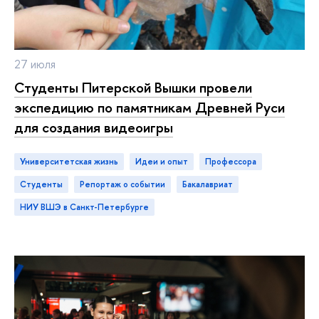
27 июля
Студенты Питерской Вышки провели
экспедицию по памятникам Древней Руси
для создания видеоигры
Университетская жизнь
идеи и опыт
профессора
студенты
репортаж о событии
бакалавриат
НИУ ВШЭ в Санкт-Петербурге