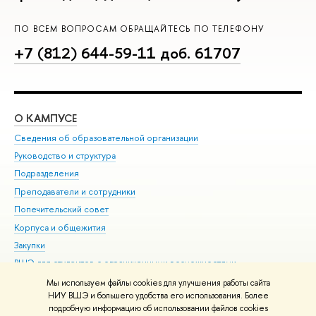
ПО ВСЕМ ВОПРОСАМ ОБРАЩАЙТЕСЬ ПО ТЕЛЕФОНУ
+7 (812) 644-59-11 доб. 61707
О КАМПУСЕ
ОБ
Сведения об образовательной организации
Мер
Руководство и структура
Мер
Подразделения
Дов
Преподаватели и сотрудники
Ол
Попечительский совет
При
Корпуса и общежития
При
Закупки
Ди
ВШЭ для студентов с ограниченными возможностями
До
здоровья и инвалидностью
Ас
Мы используем файлы cookies для улучшения работы сайта
Версия для слабовидящих
НИУ ВШЭ и большего удобства его использования. Более
Обр
подробную информацию об использовании файлов cookies
Единая платежная страница