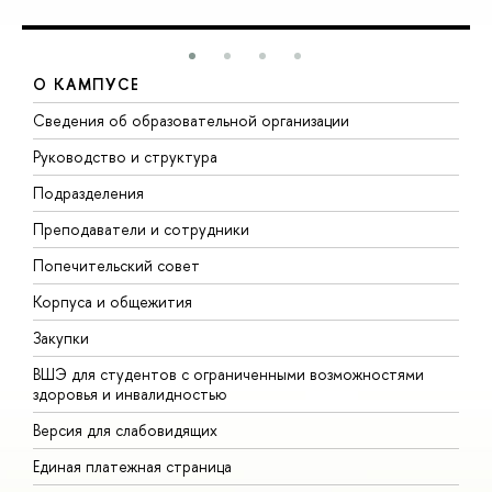
О КАМПУСЕ
Сведения об образовательной организации
М
Руководство и структура
М
Подразделения
Д
Преподаватели и сотрудники
О
Попечительский совет
П
Корпуса и общежития
П
Закупки
Д
ВШЭ для студентов с ограниченными возможностями
Д
здоровья и инвалидностью
А
Версия для слабовидящих
О
Единая платежная страница