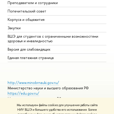
Преподаватели и сотрудники
О
Попечительский совет
П
Корпуса и общежития
П
Закупки
Д
ВШЭ для студентов с ограниченными возможностями
Д
здоровья и инвалидностью
А
Версия для слабовидящих
О
Единая платежная страница
http://www.minobrnauki.gov.ru/
Министерство науки и высшего образования РФ
https://edu.gov.ru/
Министерство просвещения РФ
https://elearning.hse.ru/mooc
Мы используем файлы cookies для улучшения работы сайта
Массовые открытые онлайн-курсы
НИУ ВШЭ и большего удобства его использования. Более