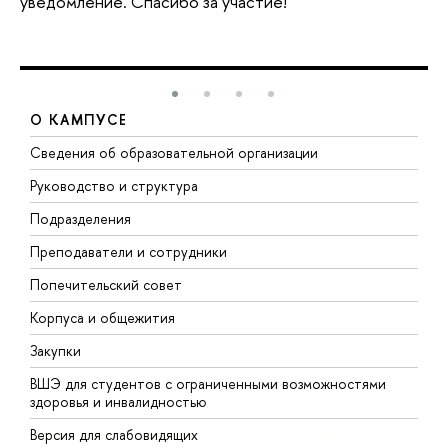
уведомление. Спасибо за участие!
О КАМПУСЕ
Сведения об образовательной организации
М
Руководство и структура
М
Подразделения
Д
Преподаватели и сотрудники
О
Попечительский совет
П
Корпуса и общежития
П
Закупки
Д
ВШЭ для студентов с ограниченными возможностями
Д
здоровья и инвалидностью
А
Версия для слабовидящих