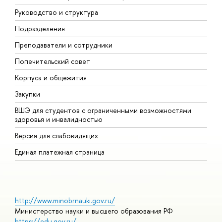
Руководство и структура
М
Подразделения
Д
Преподаватели и сотрудники
О
Попечительский совет
П
Корпуса и общежития
П
Закупки
Д
ВШЭ для студентов с ограниченными возможностями
Д
здоровья и инвалидностью
А
Версия для слабовидящих
О
Единая платежная страница
http://www.minobrnauki.gov.ru/
Министерство науки и высшего образования РФ
https://edu.gov.ru/