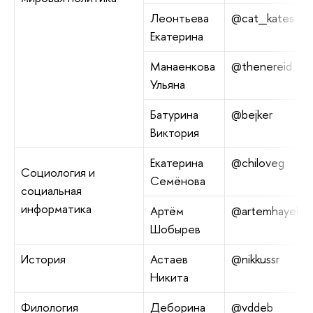
Леонтьева
@cat_kates
Екатерина
Манаенкова
@thenereid
Ульяна
Батурина
@bejker
Виктория
Екатерина
@chiloveg
Социология и
Семёнова
социальная
информатика
Артём
@artemhayek
Шобырев
История
Астаев
@nikkussr
Никита
Филология
Деборина
@vddeb