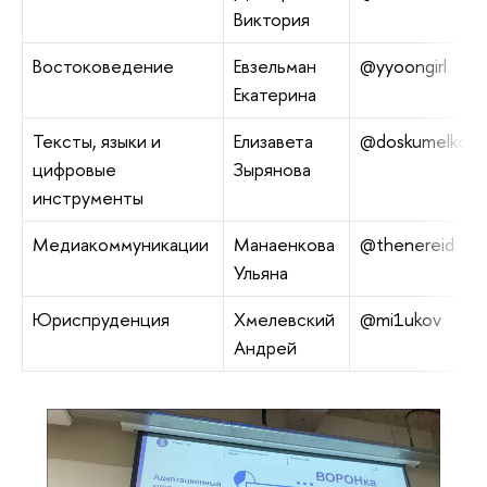
Виктория
Востоковедение
Евзельман
@yyoongirl
Екатерина
Тексты, языки и
Елизавета
@doskumelkomts
цифровые
Зырянова
инструменты
Медиакоммуникации
Манаенкова
@thenereid
Ульяна
Юриспруденция
Хмелевский
@mi1ukov
Андрей