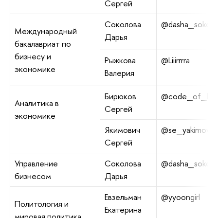
Сергей
Соколова
@dasha_sokool
Международный
Дарья
бакалавриат по
бизнесу и
Рыжкова
@Liiirrrra
экономике
Валерия
Бирюков
@code_of_law
Аналитика в
Сергей
экономике
Якимович
@se_yakimovic
Сергей
Управление
Соколова
@dasha_sokool
бизнесом
Дарья
Евзельман
@yyoongirl
Политология и
Екатерина
мировая политика