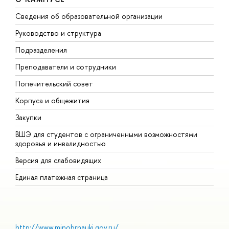
Сведения об образовательной организации
М
Руководство и структура
М
Подразделения
Д
Преподаватели и сотрудники
О
Попечительский совет
П
Корпуса и общежития
П
Закупки
Д
ВШЭ для студентов с ограниченными возможностями
Д
здоровья и инвалидностью
А
Версия для слабовидящих
О
Единая платежная страница
http://www.minobrnauki.gov.ru/