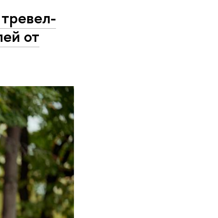
 тревел-
лей от