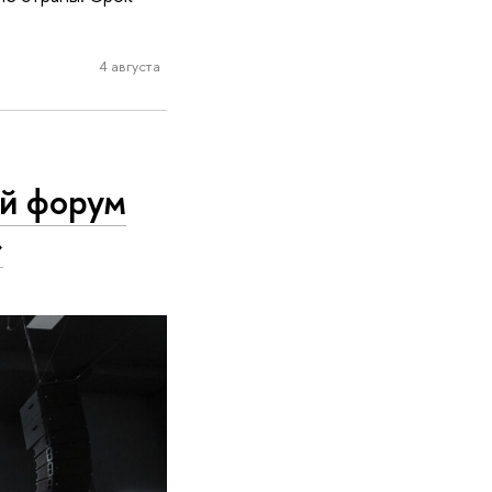
4 августа
й форум
»