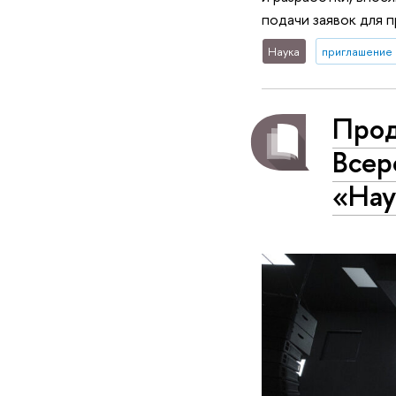
подачи заявок для 
Наука
приглашение 
Прод
Всер
«Нау