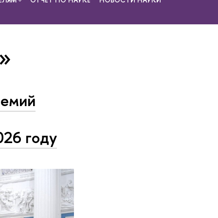
ю»
ремий
026 году