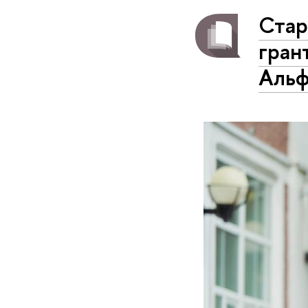
Стар
гран
Альф