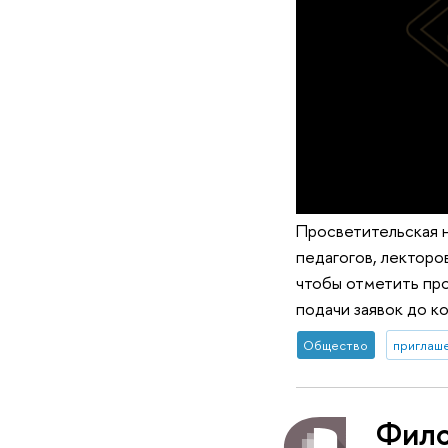
Просветительская н
педагогов, лекторо
чтобы отметить про
подачи заявок до к
Общество
приглаше
Фило