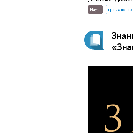
Наука
приглашение 
Знан
«Зна