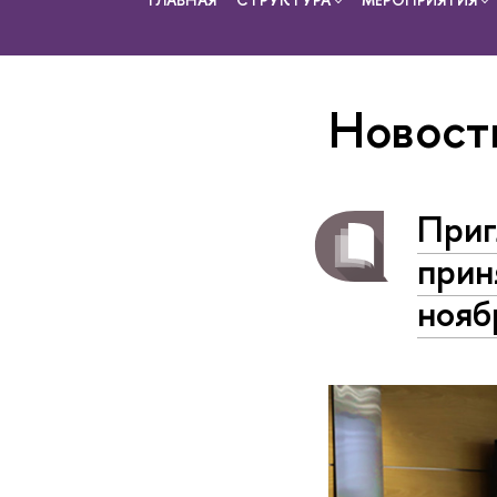
Новост
Приг
прин
нояб