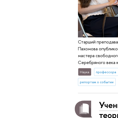
Старший преподава
Пахомова опубликов
мастера свободног
Серебряного века к
Наука
профессора
репортаж о событии
Учен
теор