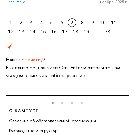
инновации
11 ноября, 2025 г.
1
2
3
4
5
6
7
8
9
10
11
12
13
14
15
16
17
18
19
...
78
Нашли
опечатку
?
Выделите её, нажмите Ctrl+Enter и отправьте нам
уведомление. Спасибо за участие!
О КАМПУСЕ
Сведения об образовательной организации
М
Руководство и структура
М