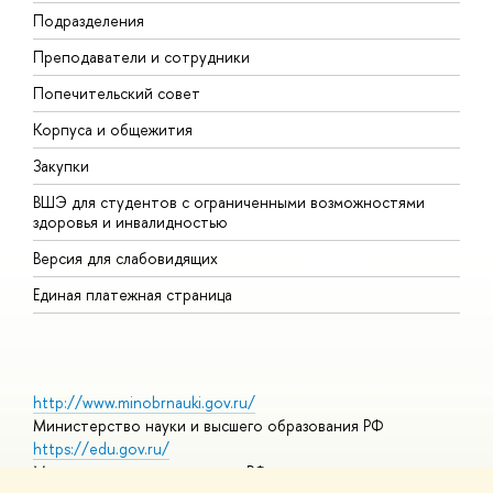
Подразделения
Д
Преподаватели и сотрудники
О
Попечительский совет
П
Корпуса и общежития
П
Закупки
Д
ВШЭ для студентов с ограниченными возможностями
Д
здоровья и инвалидностью
А
Версия для слабовидящих
О
Единая платежная страница
http://www.minobrnauki.gov.ru/
Министерство науки и высшего образования РФ
https://edu.gov.ru/
Министерство просвещения РФ