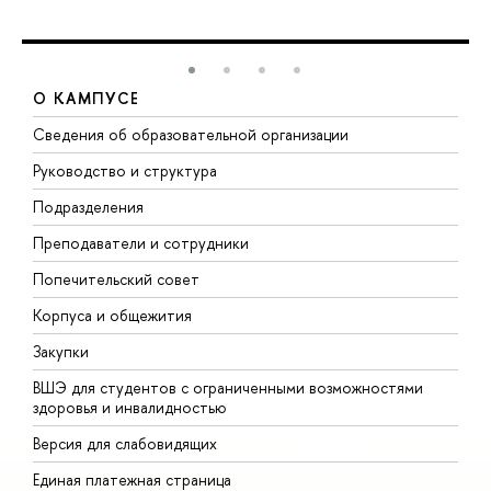
О КАМПУСЕ
Сведения об образовательной организации
М
Руководство и структура
М
Подразделения
Д
Преподаватели и сотрудники
О
Попечительский совет
П
Корпуса и общежития
П
Закупки
Д
ВШЭ для студентов с ограниченными возможностями
Д
здоровья и инвалидностью
А
Версия для слабовидящих
О
Единая платежная страница