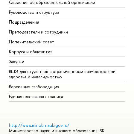
Сведения об образовательной организации
М
Руководство и структура
М
Подразделения
Д
Преподаватели и сотрудники
О
Попечительский совет
П
Корпуса и общежития
П
Закупки
Д
ВШЭ для студентов с ограниченными возможностями
Д
здоровья и инвалидностью
А
Версия для слабовидящих
О
Единая платежная страница
http://www.minobrnauki.gov.ru/
Министерство науки и высшего образования РФ