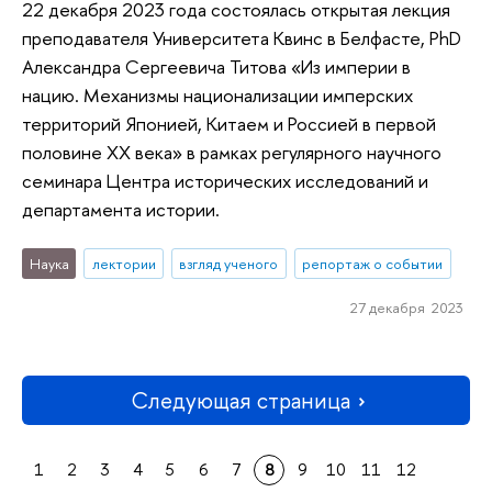
22 декабря 2023 года состоялась открытая лекция
преподавателя Университета Квинс в Белфасте, PhD
Александра Сергеевича Титова «Из империи в
нацию. Механизмы национализации имперских
территорий Японией, Китаем и Россией в первой
половине ХХ века» в рамках регулярного научного
семинара Центра исторических исследований и
департамента истории.
Наука
лектории
взгляд ученого
репортаж о событии
27 декабря 2023
Следующая страница
1
2
3
4
5
6
7
8
9
10
11
12