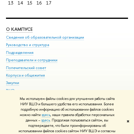
13
14
15
16
17
О КАМПУСЕ
ОБ
Сведения об образовательной организации
Мер
Руководство и структура
Мер
Подразделения
Дов
Преподаватели и сотрудники
Ол
Попечительский совет
При
Корпуса и общежития
При
Закупки
Ди
ВШЭ для студентов с ограниченными возможностями
До
здоровья и инвалидностью
Ас
Мы используем файлы cookies для улучшения работы сайта
Версия для слабовидящих
НИУ ВШЭ и большего удобства его использования. Более
Обр
подробную информацию об использовании файлов cookies
Единая платежная страница
можно найти
здесь
, наши правила обработки персональных
данных –
здесь
. Продолжая пользоваться сайтом, вы
✖
Редактору
подтверждаете, что были проинформированы об
© НИУ ВШЭ 1993–2026
Адреса и контакты
Условия использования
использовании файлов cookies сайтом НИУ ВШЭ и согласны