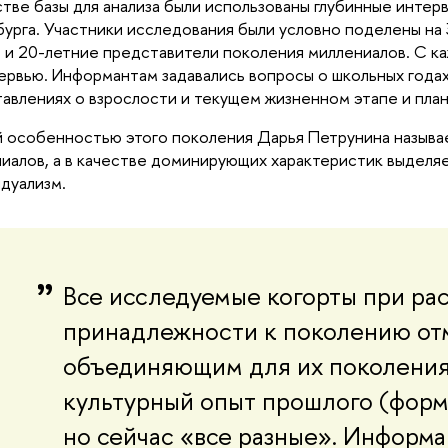
стве базы для анализа были использованы глубинные интер
урга. Участники исследования были условно поделены на 3
 и 20-летние представители поколения миллениалов. С каж
ервью. Информантам задавались вопросы о школьных годах,
авлениях о взрослости и текущем жизненном этапе и плана
й особенностью этого поколения Дарья Петрунина называ
иалов, а в качестве доминирующих характеристик выделяет
дуализм.
Все исследуемые когорты при рас
принадлежности к поколению отме
объединяющим для их поколения 
культурный опыт прошлого (форма
но сейчас «все разные». Информа