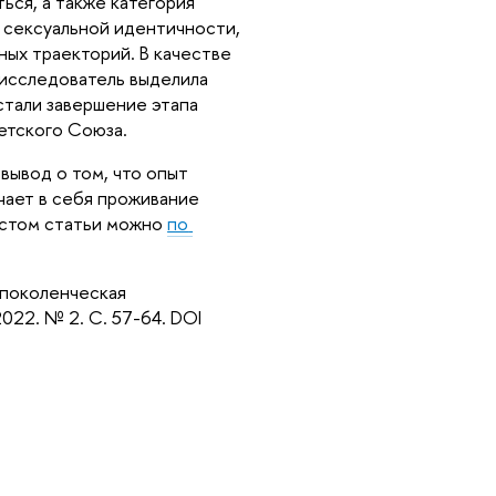
ся, а также категория 
 сексуальной идентичности, 
ых траекторий. В качестве 
исследователь выделила 
тали завершение этапа 
етского Союза.
ывод о том, что опыт 
чает в себя проживание 
кстом статьи можно 
по 
поколенческая 
22. № 2. С. 57-64. DOI 