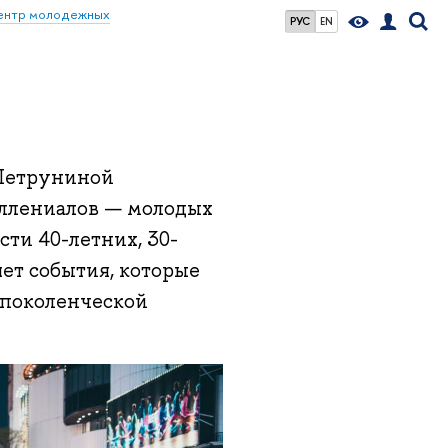
ентр молодежных
РУС
EN
 Петруниной
иллениалов — молодых
сти 40-летних, 30-
яет события, которые
 поколенческой