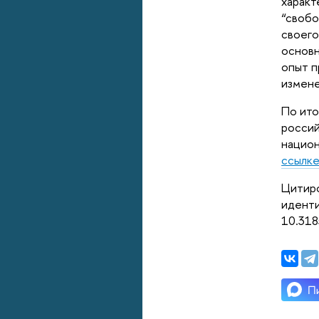
характ
“свобо
своего
основн
опыт п
измене
По ито
россий
национ
ссылк
Цитиро
иденти
10.31