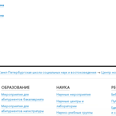
на
на
анкт-Петербургская школа социальных наук и востоковедения
→
Центр мо
ОБРАЗОВАНИЕ
НАУКА
Р
Мероприятия для
Научные мероприятия
Би
абитуриентов бакалавриата
Научные центры и
Пу
Мероприятия для
лаборатории
Ед
абитуриентов магистратуры
Научно-учебные группы
и 