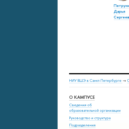
Петруни
Дарья
Сергеев
НИУ ВШЭ в Санкт-Петербурге
→
С
О КАМПУСЕ
Сведения об
образовательной организации
Руководство и структура
Подразделения