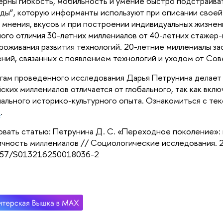
ерны гибкость, мобильность и умение быстро подстраивать
ды”, которую информанты используют при описании своей
 мнения, вкусов и при построении индивидуальных жизненн
ого отличия 30-летних миллениалов от 40-летних стажер-
роживания развития технологий. 20-летние миллениалы зас
ний, связанных с появлением технологий и уходом от Сов
гам проведенного исследования Дарья Петрунина делает в
ских миллениалов отличается от глобального, так как вклю
ального историко-культурного опыта. Ознакомиться с те
е
.
вать статью: Петрунина Д. С. «Переходное поколение»: 
чность миллениалов // Социологические исследования. 20
857/S013216250018036-2