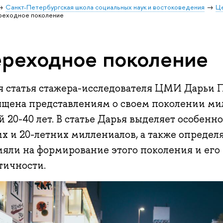
Санкт-Петербургская школа социальных наук и востоковедения
Ц
реходное поколение
реходное поколение
я статья стажера-исследователя ЦМИ Дарьи
ящена представлениям о своем поколении м
 20-40 лет. В статье Дарья выделяет особенно
х и 20-летних миллениалов, а также определ
ияли на формирование этого поколения и его
тичности.