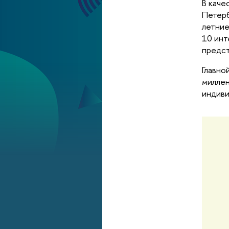
В каче
Петерб
летние
10 инт
предст
Главно
миллен
индиви