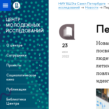
НИУ ВШЭ в Санкт-Петербурге
исследований
Новости
Пе
ЦЕНТР
Пе
МОЛОДЕЖНЫХ
ИССЛЕДОВАНИЙ
Нова
23
О центре
посв
июн
Сотрудники
2022
людей
летни
Проекты
повл
Социологическое
кино
иден
Публикации
Библиотека
Центра