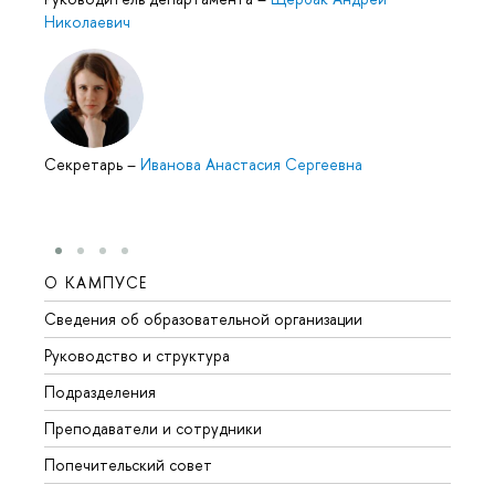
Николаевич
Секретарь
–
Иванова Анастасия Сергеевна
О КАМПУСЕ
ОБР
Сведения об образовательной организации
Мероп
Руководство и структура
Мероп
Подразделения
Довуз
Преподаватели и сотрудники
Олим
Попечительский совет
Прием