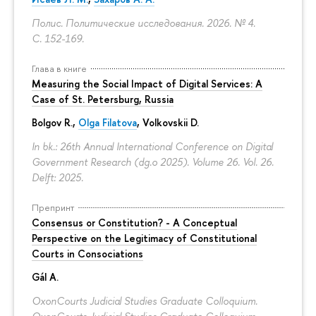
Полис. Политические исследования. 2026. № 4.
С. 152-169.
Глава в книге
Measuring the Social Impact of Digital Services: A
Case of St. Petersburg, Russia
Bolgov R.,
Olga Filatova
, Volkovskii D.
In bk.: 26th Annual International Conference on Digital
Government Research (dg.o 2025). Volume 26. Vol. 26.
Delft: 2025.
Препринт
Consensus or Constitution? - A Conceptual
Perspective on the Legitimacy of Constitutional
Courts in Consociations
Gál A.
OxonCourts Judicial Studies Graduate Colloquium.