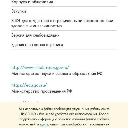
Корпуса и общежития
Прием
Закупки
Дипл
ВШЭ для студентов с ограниченными возможностями
Допол
здоровья и инвалидностью
Аспир
Версия для слабовидящих
Обрат
Единая платежная страница
http://www.minobrnauki.gov.ru/
Министерство науки и высшего образования РФ
https://edu.gov.ru/
Министерство просвещения РФ
https://elearning.hse.ru/mooc
Массовые открытые онлайн-курсы
Мы используем файлы cookies для улучшения работы сайта
НИУ ВШЭ и большего удобства его использования. Более
подробную информацию об использовании файлов cookies
можно найти
здесь
, наши правила обработки персональных