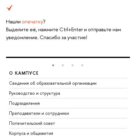
Нашли
опечатку
?
Выделите её, нажмите Ctrl+Enter и отправьте нам
уведомление. Спасибо за участие!
О КАМПУСЕ
Сведения об образовательной организации
М
Руководство и структура
М
Подразделения
Д
Преподаватели и сотрудники
О
Попечительский совет
П
Корпуса и общежития
П