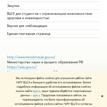
Закупки
Д
ВШЭ для студентов с ограниченными возможностями
Д
здоровья и инвалидностью
А
Версия для слабовидящих
О
Единая платежная страница
http://www.minobrnauki.gov.ru/
Министерство науки и высшего образования РФ
https://edu.gov.ru/
Министерство просвещения РФ
https://elearning.hse.ru/mooc
Мы используем файлы cookies для улучшения работы сайта
Массовые открытые онлайн-курсы
НИУ ВШЭ и большего удобства его использования. Более
подробную информацию об использовании файлов cookies
можно найти
здесь
, наши правила обработки персональных
данных –
здесь
. Продолжая пользоваться сайтом, вы
✖
© НИУ ВШЭ 1993–2026
Адреса и контакты
Условия
подтверждаете, что были проинформированы об
использования материалов
Политика конфиденциальности
Карта
использовании файлов cookies сайтом НИУ ВШЭ и согласны
сайта