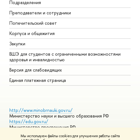
Подразделения
Д
Преподаватели и сотрудники
О
Попечительский совет
П
Корпуса и общежития
П
Закупки
Д
ВШЭ для студентов с ограниченными возможностями
Д
здоровья и инвалидностью
А
Версия для слабовидящих
О
Единая платежная страница
http://www.minobrnauki.gov.ru/
Министерство науки и высшего образования РФ
https://edu.gov.ru/
Министерство просвещения РФ
https://elearning.hse.ru/mooc
Мы используем файлы cookies для улучшения работы сайта
Массовые открытые онлайн-курсы