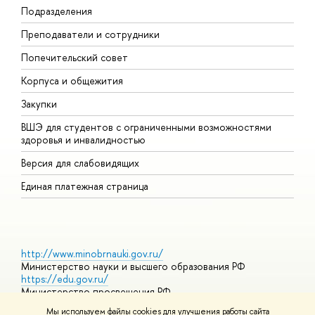
Подразделения
Д
Преподаватели и сотрудники
О
Попечительский совет
П
Корпуса и общежития
П
Закупки
Д
ВШЭ для студентов с ограниченными возможностями
Д
здоровья и инвалидностью
А
Версия для слабовидящих
О
Единая платежная страница
http://www.minobrnauki.gov.ru/
Министерство науки и высшего образования РФ
https://edu.gov.ru/
Министерство просвещения РФ
https://elearning.hse.ru/mooc
Мы используем файлы cookies для улучшения работы сайта