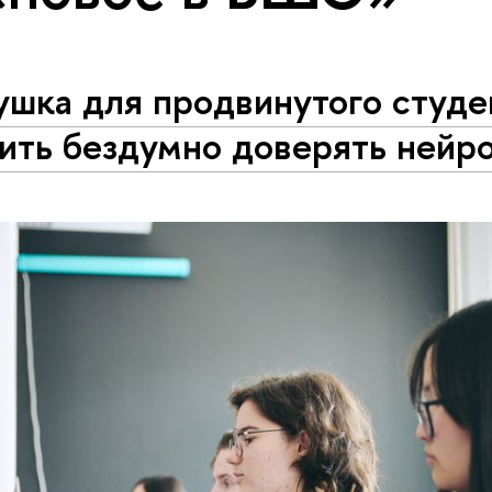
шка для продвинутого студен
ить бездумно доверять нейр