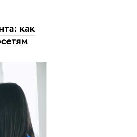
та: как
осетям