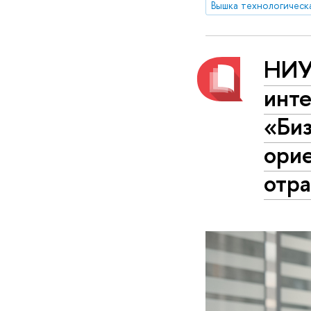
Вышка технологическ
НИУ
инте
«Би
орие
отр