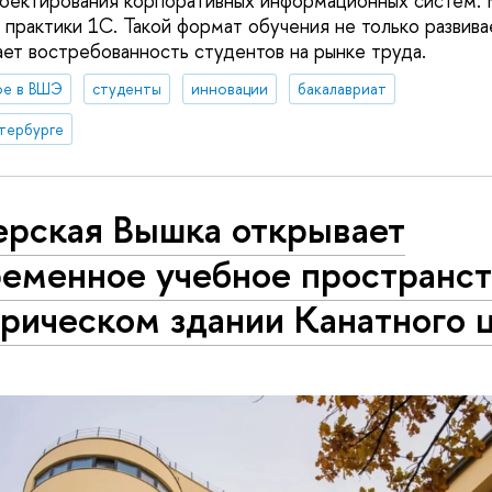
ектирования корпоративных информационных систем. К
з практики 1С. Такой формат обучения не только развив
ает востребованность студентов на рынке труда.
ое в ВШЭ
студенты
инновации
бакалавриат
тербурге
ерская Вышка открывает
ременное учебное пространст
рическом здании Канатного 