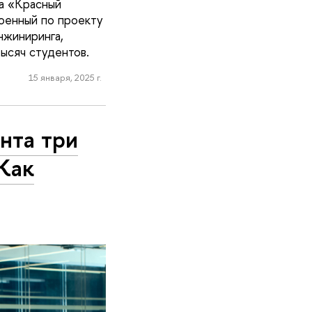
да «Красный
оенный по проекту
нжиниринга,
ысяч студентов.
15 января, 2025 г.
нта три
Как