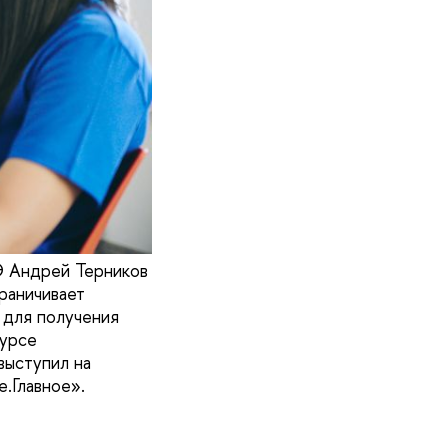
 Андрей Терников
раничивает
 для получения
курсе
выступил на
.Главное».