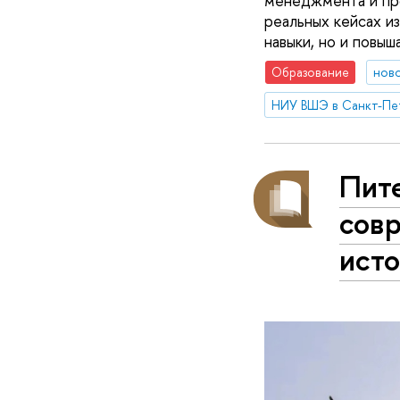
менеджмента и про
реальных кейсах и
навыки, но и повыш
Образование
нов
НИУ ВШЭ в Санкт-Пе
Пит
сов
исто