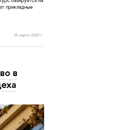
урс базируется на
ает прикладные
25 марта, 2025 г.
во в
цеха