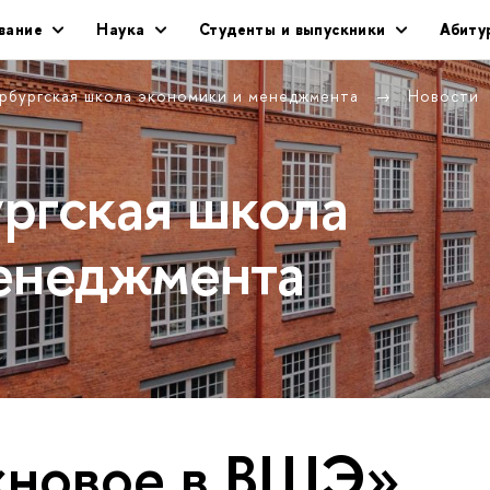
вание
Наука
Студенты и выпускники
Абиту
рбургская школа экономики и менеджмента
Новости
ргская школа
енеджмента
«новое в ВШЭ»