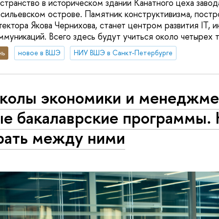
странство в историческом здании Канатного цеха заво
асильевском острове. Памятник конструктивизма, постр
ектора Якова Чернихова, станет центром развития IT, и
ммуникаций. Всего здесь будут учиться около четырех т
нь
новое в ВШЭ
НИУ ВШЭ в Санкт-Петербурге
колы экономики и менеджме
ые бакалаврские программы. 
рать между ними