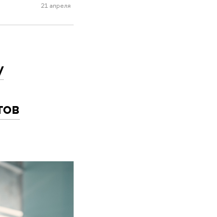
21 апреля
у
тов