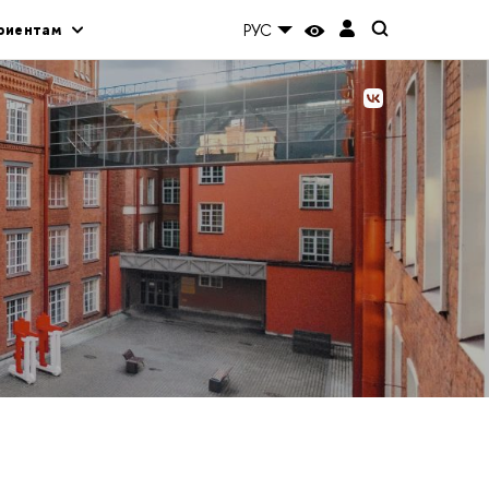
риентам
РУС