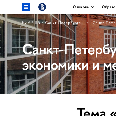
О школе
Образо
НИУ ВШЭ в Санкт-Петербурге
Санкт-Пете
Санкт-Петербу
экономики и м
Тема 