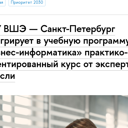
ая
Приоритет 2030
 ВШЭ — Санкт-Петербург
грирует в учебную программ
знес-информатика» практико-
нтированный курс от экспер
асли