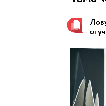
Лову
отуч