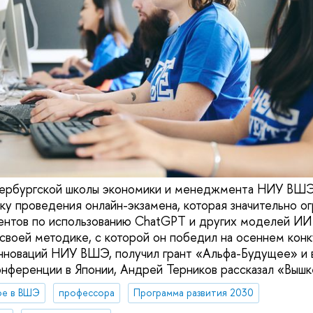
ербургской школы экономики и менеджмента НИУ ВШЭ
ку проведения онлайн-экзамена, которая значительно ог
ентов по использованию ChatGPT и других моделей ИИ
 своей методике, с которой он победил на осеннем кон
нноваций НИУ ВШЭ, получил грант «Альфа-Будущее» и 
ференции в Японии, Андрей Терников рассказал «Вышке
ое в ВШЭ
профессора
Программа развития 2030