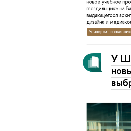
новое учебное про
гвоздильщик» на В
выдающегося архит
дизайна и медиако
Университетская жиз
У Ш
нов
выб