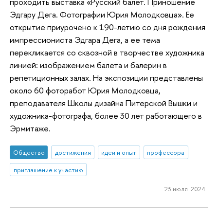
проходить выставка «Русский балет. Приношение
Эдгару Дега. Фотографии Юрия Молодковца». Ее
открытие приурочено к 190-летию со дня рождения
импрессиониста Эдгара Дега, а ее тема
перекликается со сквозной в творчестве художника
линией: изображением балета и балерин в
репетиционных залах. На экспозиции представлены
около 60 фоторабот Юрия Молодковца,
преподавателя Школы дизайна Питерской Вышки и
художника-фотографа, более 30 лет работающего в
Эрмитаже.
Общество
достижения
идеи и опыт
профессора
приглашение к участию
23 июля 2024