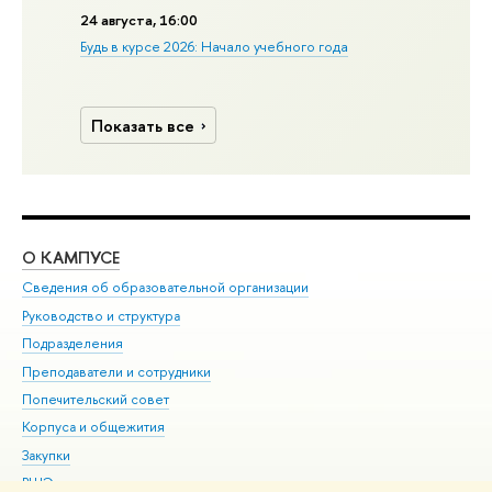
24 августа, 16:00
Будь в курсе 2026: Начало учебного года
Показать все
О КАМПУСЕ
ОБ
Сведения об образовательной организации
Мер
Руководство и структура
Мер
Подразделения
Дов
Преподаватели и сотрудники
Ол
Попечительский совет
При
Корпуса и общежития
При
Закупки
Ди
ВШЭ для студентов с ограниченными возможностями
До