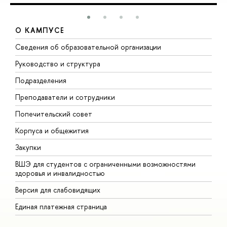
О КАМПУСЕ
Сведения об образовательной организации
М
Руководство и структура
М
Подразделения
Д
Преподаватели и сотрудники
О
Попечительский совет
П
Корпуса и общежития
П
Закупки
Д
ВШЭ для студентов с ограниченными возможностями
Д
здоровья и инвалидностью
А
Версия для слабовидящих
О
Единая платежная страница