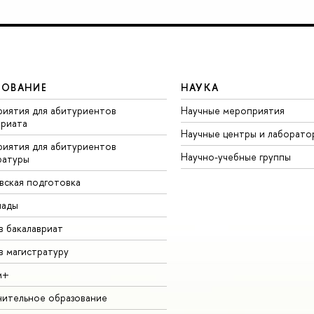
ЗОВАНИЕ
НАУКА
иятия для абитуриентов
Научные мероприятия
вриата
Научные центры и лаборато
иятия для абитуриентов
Научно-учебные группы
ратуры
вская подготовка
иады
в бакалавриат
в магистратуру
м+
ительное образование