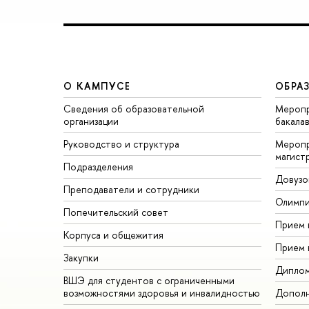
О КАМПУСЕ
ОБРА
Сведения об образовательной
Меропр
организации
бакала
Руководство и структура
Меропр
магист
Подразделения
Довузо
Преподаватели и сотрудники
Олимп
Попечительский совет
Прием 
Корпуса и общежития
Прием 
Закупки
Дипло
ВШЭ для студентов с ограниченными
возможностями здоровья и инвалидностью
Дополн