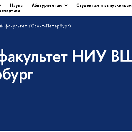
Наука
Абитуриентам
Студентам и выпускникам
кспертиза
й факультет (Санкт-Петербург)
факультет НИУ В
рбург