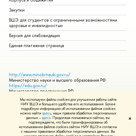
Закупки
Д
ВШЭ для студентов с ограниченными возможностями
Д
здоровья и инвалидностью
А
Версия для слабовидящих
О
Единая платежная страница
http://www.minobrnauki.gov.ru/
Министерство науки и высшего образования РФ
https://edu.gov.ru/
Министерство просвещения РФ
https://elearning.hse.ru/mooc
Мы используем файлы cookies для улучшения работы сайта
Массовые открытые онлайн-курсы
НИУ ВШЭ и большего удобства его использования. Более
подробную информацию об использовании файлов cookies
можно найти
здесь
, наши правила обработки персональных
данных –
здесь
. Продолжая пользоваться сайтом, вы
✖
© НИУ ВШЭ 1993–2026
Адреса и контакты
Условия
подтверждаете, что были проинформированы об
использования материалов
Политика конфиденциальности
Карта
использовании файлов cookies сайтом НИУ ВШЭ и согласны
сайта
с нашими правилами обработки персональных данных. Вы
Шрифты HSE Sans и HSE Slab разработаны в
Школе дизайна НИУ