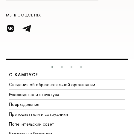
МЫ В СОЦСЕТЯХ
О КАМПУСЕ
Сведения об образовательной организации
М
Руководство и структура
М
Подразделения
Д
Преподаватели и сотрудники
О
Попечительский совет
П
Корпуса и общежития
П