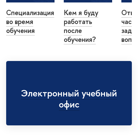
Специализация
Кем я буду
Отве
во время
работать
част
обучения
после
зада
обучения?
вопр
Электронный учебный
офис