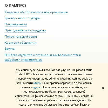
О КАМПУСЕ
ОБ
Сведения об образовательной организации
Мер
Руководство и структура
Мер
Подразделения
Дов
Преподаватели и сотрудники
Ол
Попечительский совет
При
Корпуса и общежития
При
Закупки
Ди
ВШЭ для студентов с ограниченными возможностями
До
здоровья и инвалидностью
Ас
Версия для слабовидящих
Обр
Мы используем файлы cookies для улучшения работы сайта
Единая платежная страница
НИУ ВШЭ и большего удобства его использования. Более
подробную информацию об использовании файлов cookies
можно найти
здесь
, наши правила обработки персональных
данных –
здесь
. Продолжая пользоваться сайтом, вы
✖
Редактору
подтверждаете, что были проинформированы об
© НИУ ВШЭ 1993–2026
Адреса и контакты
Условия использования
использовании файлов cookies сайтом НИУ ВШЭ и согласны
с нашими правилами обработки персональных данных. Вы
материалов
Политика конфиденциальности
Карта сайта
можете отключить файлы cookies в настройках Вашего
Шрифты HSE Sans и HSE Slab разработаны в
Школе дизайна НИУ ВШЭ