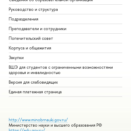
Руководство и структура
М
Подразделения
Д
Преподаватели и сотрудники
О
Попечительский совет
П
Корпуса и общежития
П
Закупки
Д
ВШЭ для студентов с ограниченными возможностями
Д
здоровья и инвалидностью
А
Версия для слабовидящих
О
Единая платежная страница
http://www.minobrnauki.gov.ru/
Министерство науки и высшего образования РФ
https://edu.gov.ru/