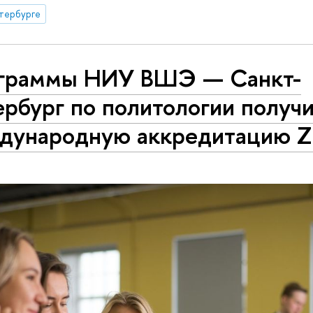
тербурге
граммы НИУ ВШЭ — Санкт-
рбург по политологии получ
дународную аккредитацию Z