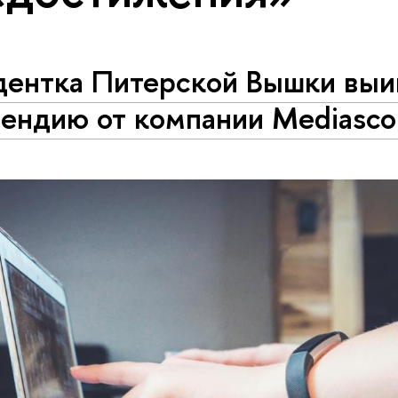
дентка Питерской Вышки выи
пендию от компании Mediasc