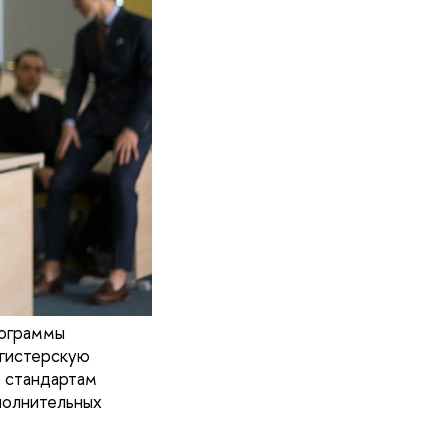
рограммы
агистерскую
 стандартам
полнительных