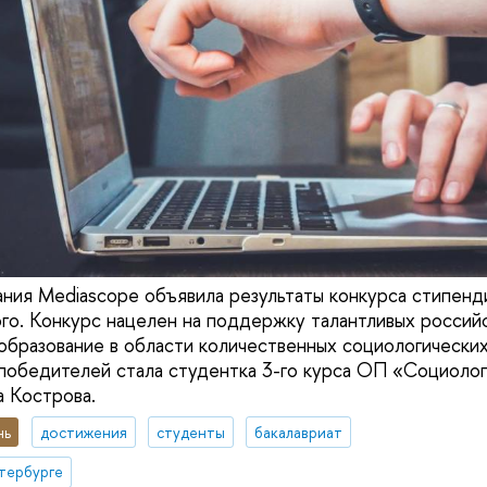
ания Mediascope объявила результаты конкурса стипенд
го. Конкурс нацелен на поддержку талантливых российс
образование в области количественных социологических
победителей стала студентка 3-го курса ОП «Социолог
 Кострова.
нь
достижения
студенты
бакалавриат
тербурге