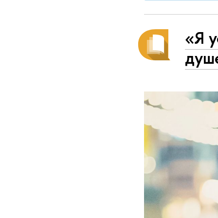
«Я у
душе