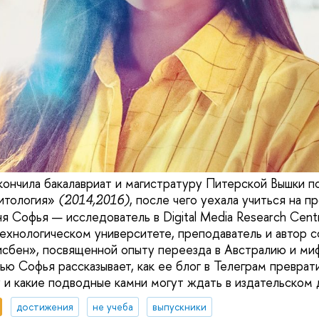
окончила бакалавриат и магистратуру Питерской Вышки п
итология»
,
после чего уехала учиться на п
(2014,2016)
я Софья — исследователь в Digital Media Research Cent
ехнологическом университете, преподаватель и автор с
исбен», посвященной опыту переезда в Австралию и миф
ью Софья рассказывает, как ее блог в Телеграм преврат
 и какие подводные камни могут ждать в издательском 
достижения
не учеба
выпускники