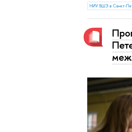
НИУ ВШЭ в Санкт-Пе
Про
Пете
меж