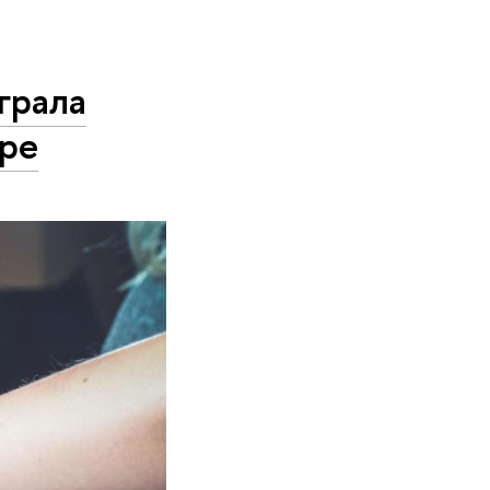
грала
ope