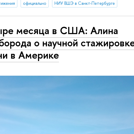
тижения
официально
НИУ ВШЭ в Санкт-Петербурге
ыре месяца в США: Алина
борода о научной стажировке
ни в Америке