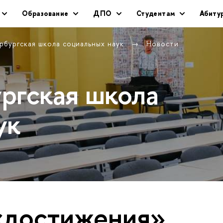
Образование
ДПО
Студентам
Абиту
рбургская школа социальных наук
Новости
ргская школа
ук
«достижения»