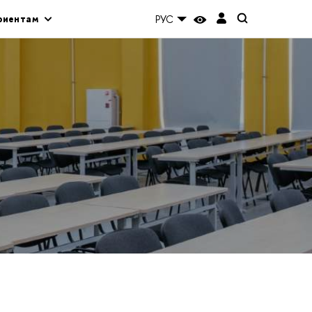
риентам
РУС