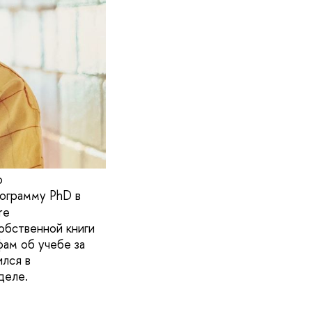
о
рограмму PhD в
re
обственной книги
ам об учебе за
ился в
деле.