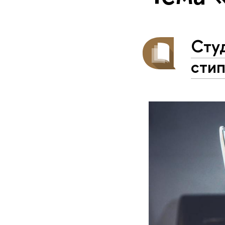
Сту
сти