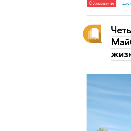
Образование
дос
Чет
Май
жиз