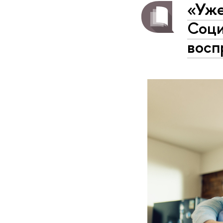
«Уже
Соци
восп