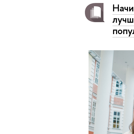
Начи
лучш
попу