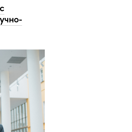
с
учно-