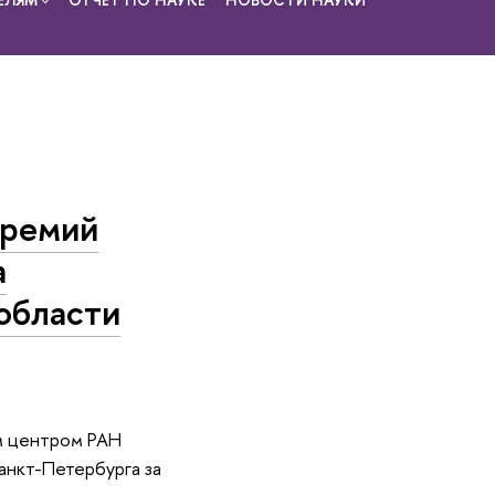
премий
а
области
м центром РАН
анкт-Петербурга за