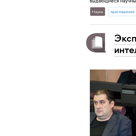
выдающиеся научные
Наука
приглашение 
Эксп
инте