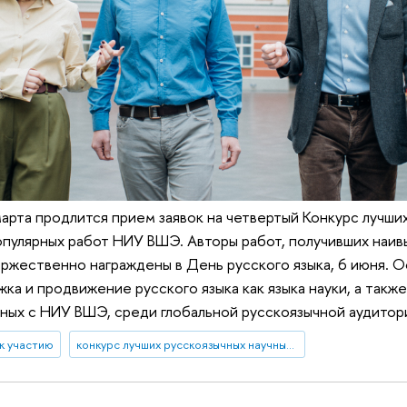
марта продлится прием заявок на четвертый Конкурс лучши
опулярных работ НИУ ВШЭ. Авторы работ, получивших наи
оржественно награждены в День русского языка, 6 июня. О
ка и продвижение русского языка как языка науки, а такж
ных с НИУ ВШЭ, среди глобальной русскоязычной аудитор
к участию
конкурс лучших русскоязычных научных работ