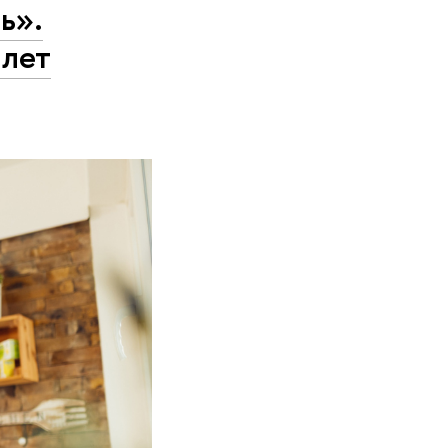
ь».
 лет