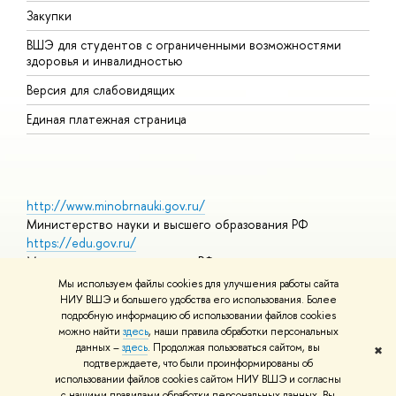
Закупки
Д
ВШЭ для студентов с ограниченными возможностями
Д
здоровья и инвалидностью
А
Версия для слабовидящих
О
Единая платежная страница
http://www.minobrnauki.gov.ru/
Министерство науки и высшего образования РФ
https://edu.gov.ru/
Министерство просвещения РФ
https://elearning.hse.ru/mooc
Мы используем файлы cookies для улучшения работы сайта
Массовые открытые онлайн-курсы
НИУ ВШЭ и большего удобства его использования. Более
подробную информацию об использовании файлов cookies
можно найти
здесь
, наши правила обработки персональных
данных –
здесь
. Продолжая пользоваться сайтом, вы
✖
© НИУ ВШЭ 1993–2026
Адреса и контакты
Условия
подтверждаете, что были проинформированы об
использования материалов
Политика конфиденциальности
Карта
использовании файлов cookies сайтом НИУ ВШЭ и согласны
сайта
с нашими правилами обработки персональных данных. Вы