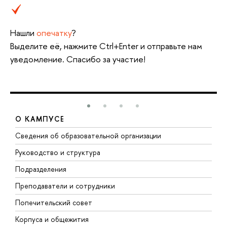
Нашли
опечатку
?
Выделите её, нажмите Ctrl+Enter и отправьте нам
уведомление. Спасибо за участие!
О КАМПУСЕ
Сведения об образовательной организации
М
Руководство и структура
М
Подразделения
Д
Преподаватели и сотрудники
О
Попечительский совет
П
Корпуса и общежития
П