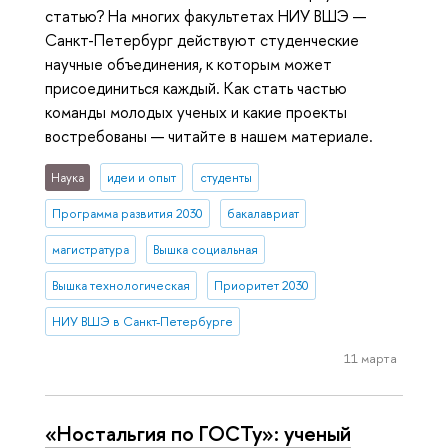
статью? На многих факультетах НИУ ВШЭ —
Санкт-Петербург действуют студенческие
научные объединения, к которым может
присоединиться каждый. Как стать частью
команды молодых ученых и какие проекты
востребованы — читайте в нашем материале.
Наука
идеи и опыт
студенты
Программа развития 2030
бакалавриат
магистратура
Вышка социальная
Вышка технологическая
Приоритет 2030
НИУ ВШЭ в Санкт-Петербурге
11 марта
«Ностальгия по ГОСТу»: ученый