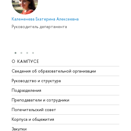
Калеменева Екатерина Алексеевна
Руководитель департамента
О КАМПУСЕ
ОБР
Сведения об образовательной организации
Мероп
Руководство и структура
Мероп
Подразделения
Довуз
Преподаватели и сотрудники
Олим
Попечительский совет
Прием
Корпуса и общежития
Прием
Закупки
Дипл