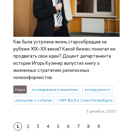
Как была устроена жизнь старообрядцев на
рубеже XIX–XX веков? Какой бизнес помогал им
продвигать свои идеи? Доцент департамента
истории Игорь Кузинер выпустил книгу о
жизненных стратегиях религиозных
нонконформистов.
Наука
исследования и аналитика
взгляд ученого
репортаж о событии
НИУ ВШЭ в Санкт-Петербурге
5 декабря, 2025 г.
1
2
3
4
5
6
7
8
9