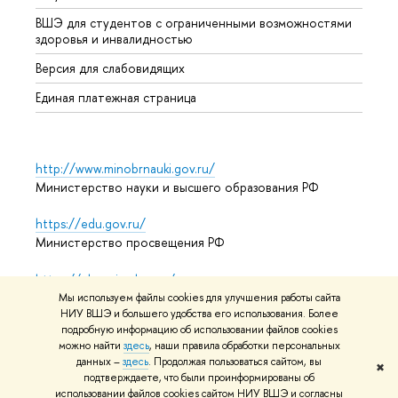
ВШЭ для студентов с ограниченными возможностями
Допол
здоровья и инвалидностью
Аспир
Версия для слабовидящих
Обрат
Единая платежная страница
http://www.minobrnauki.gov.ru/
Министерство науки и высшего образования РФ
https://edu.gov.ru/
Министерство просвещения РФ
https://elearning.hse.ru/mooc
Массовые открытые онлайн-курсы
Мы используем файлы cookies для улучшения работы сайта
НИУ ВШЭ и большего удобства его использования. Более
подробную информацию об использовании файлов cookies
можно найти
здесь
, наши правила обработки персональных
© НИУ ВШЭ 1993–2026
Адреса и контакты
Условия
данных –
здесь
. Продолжая пользоваться сайтом, вы
✖
подтверждаете, что были проинформированы об
использования материалов
Политика конфиденциальности
использовании файлов cookies сайтом НИУ ВШЭ и согласны
Карта сайта