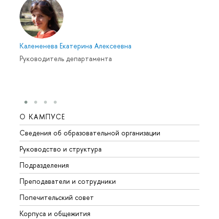
Калеменева Екатерина Алексеевна
Руководитель департамента
О КАМПУСЕ
ОБР
Сведения об образовательной организации
Мероп
Руководство и структура
Мероп
Подразделения
Довуз
Преподаватели и сотрудники
Олим
Попечительский совет
Прием
Корпуса и общежития
Прием