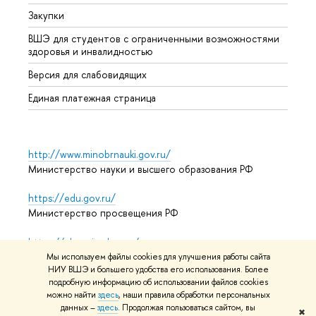
Закупки
Дипл
ВШЭ для студентов с ограниченными возможностями
Допол
здоровья и инвалидностью
Аспир
Версия для слабовидящих
Обрат
Единая платежная страница
http://www.minobrnauki.gov.ru/
Министерство науки и высшего образования РФ
https://edu.gov.ru/
Министерство просвещения РФ
https://elearning.hse.ru/mooc
Массовые открытые онлайн-курсы
Мы используем файлы cookies для улучшения работы сайта
НИУ ВШЭ и большего удобства его использования. Более
подробную информацию об использовании файлов cookies
можно найти
здесь
, наши правила обработки персональных
© НИУ ВШЭ 1993–2026
Адреса и контакты
Условия
данных –
здесь
. Продолжая пользоваться сайтом, вы
✖