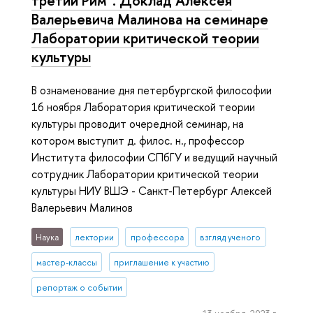
третий Рим". Доклад Алексея
Валерьевича Малинова на семинаре
Лаборатории критической теории
культуры
В ознаменование дня петербургской философии
16 ноября Лаборатория критической теории
культуры проводит очередной семинар, на
котором выступит д. филос. н., профессор
Института философии СПбГУ и ведущий научный
сотрудник Лаборатории критической теории
культуры НИУ ВШЭ - Санкт-Петербург Алексей
Валерьевич Малинов
Наука
лектории
профессора
взгляд ученого
мастер-классы
приглашение к участию
репортаж о событии
13 ноября, 2023 г.