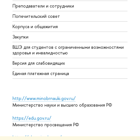
Преподаватели и сотрудники
Олим
Попечительский совет
Прием
Корпуса и общежития
Прием
Закупки
Дипл
ВШЭ для студентов с ограниченными возможностями
Допол
здоровья и инвалидностью
Аспир
Версия для слабовидящих
Обрат
Единая платежная страница
http://www.minobrnauki.gov.ru/
Министерство науки и высшего образования РФ
https://edu.gov.ru/
Министерство просвещения РФ
https://elearning.hse.ru/mooc