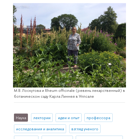
М.В. Лоскутова и Rheum officinale (ревень лекарственный) в
ботаническом саду Карла Линнея в Уппсале
Наука
лектории
идеи и опыт
профессора
исследования и аналитика
взгляд ученого