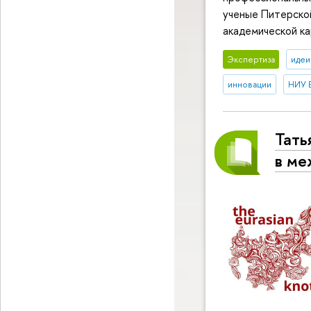
ученые Питерской
академической ка
Экспертиза
идеи
инновации
НИУ 
Тать
в ме