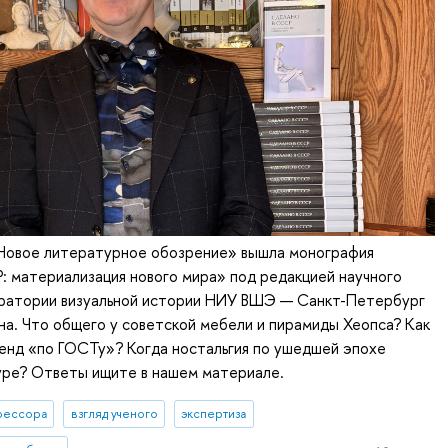
«Новое литературное обозрение» вышла монография
 материализация нового мира» под редакцией научного
ратории визуальной истории НИУ ВШЭ — Санкт-Петербург
а. Что общего у советской мебели и пирамиды Хеопса? Как
енд «по ГОСТу»? Когда ностальгия по ушедшей эпохе
туре? Ответы ищите в нашем материале.
фессора
взгляд ученого
экспертиза