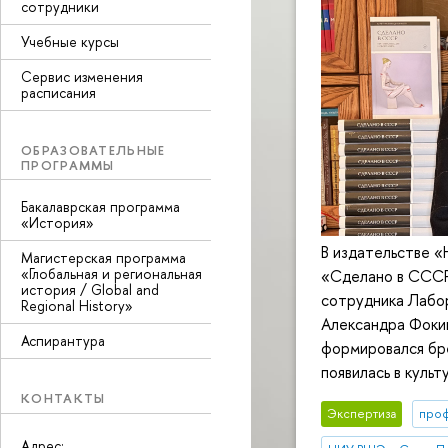
сотрудники
Учебные курсы
Сервис изменения
расписания
ОБРАЗОВАТЕЛЬНЫЕ
ПРОГРАММЫ
Бакалаврская программа
«История»
В издательстве 
Магистерская программа
«Глобальная и региональная
«Сделано в СССР:
история / Global and
сотрудника Лабо
Regional History»
Александра Фокин
Аспирантура
формировался бр
появилась в куль
КОНТАКТЫ
Экспертиза
про
Адрес: