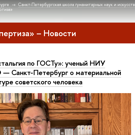
урге
Санкт-Петербургская школа гуманитарных наук и искусст
ртиза»
пертиза» – Новости
тальгия по ГОСТу»: ученый НИУ
— Санкт-Петербург о материальной
туре советского человека