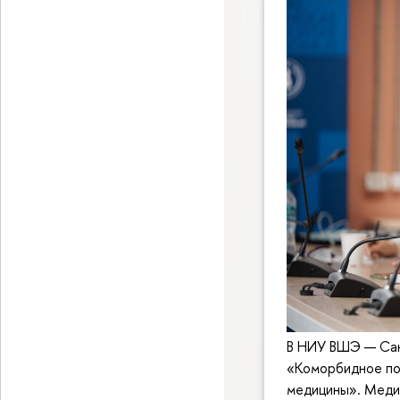
В НИУ ВШЭ — Сан
«Коморбидное пол
медицины». Медик