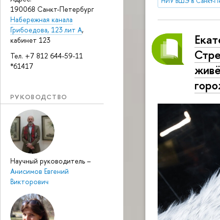
НИУ ВШЭ в Санкт-П
190068 Санкт-Петербург
Набережная канала
Грибоедова, 123 лит А
,
Екат
кабинет 123
Стре
Тел. +7 812 644-59-11
*61417
живё
горо
РУКОВОДСТВО
Научный руководитель
–
Анисимов Евгений
Викторович