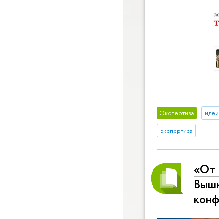
Экспертиза
идеи
экспертиза
«От 
Вышк
конф