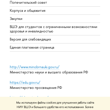
Попечительский совет
Прием
Корпуса и общежития
Прием
Закупки
Дипл
ВШЭ для студентов с ограниченными возможностями
Допол
здоровья и инвалидностью
Аспир
Версия для слабовидящих
Обрат
Единая платежная страница
http://www.minobrnauki.gov.ru/
Министерство науки и высшего образования РФ
https://edu.gov.ru/
Министерство просвещения РФ
https://elearning.hse.ru/mooc
Массовые открытые онлайн-курсы
Мы используем файлы cookies для улучшения работы сайта
НИУ ВШЭ и большего удобства его использования. Более