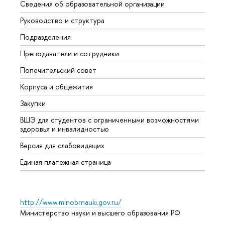
Сведения об образовательной организации
Мероп
Руководство и структура
Мероп
Подразделения
Довуз
Преподаватели и сотрудники
Олим
Попечительский совет
Прием
Корпуса и общежития
Прием
Закупки
Дипл
ВШЭ для студентов с ограниченными возможностями
Допол
здоровья и инвалидностью
Аспир
Версия для слабовидящих
Обрат
Единая платежная страница
http://www.minobrnauki.gov.ru/
Министерство науки и высшего образования РФ