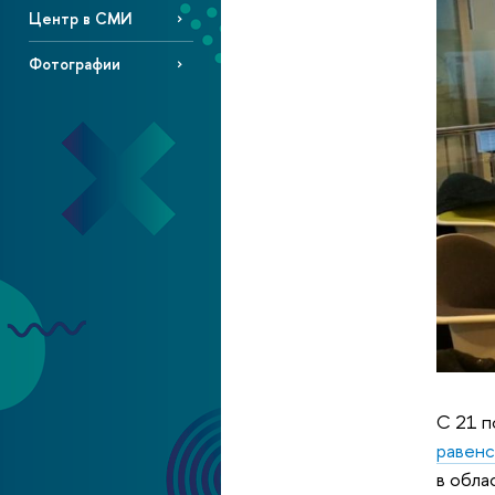
Центр в СМИ
Фотографии
С 21 п
равен
в обла