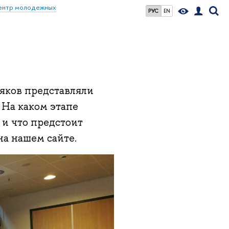
ентр молодежных
РУС
EN
яков представляли
 На каком этапе
 и что предстоит
на нашем сайте.