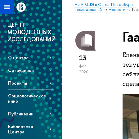
НИУ ВШЭ в Санкт-Петербурге
исследований
Новости
Гаа
ЦЕНТР
Га
МОЛОДЕЖНЫХ
ИССЛЕДОВАНИЙ
Елен
13
О центре
теку
фев
Сотрудники
2020
сейча
сдела
Проекты
Социологическое
кино
Публикации
Библиотека
Центра