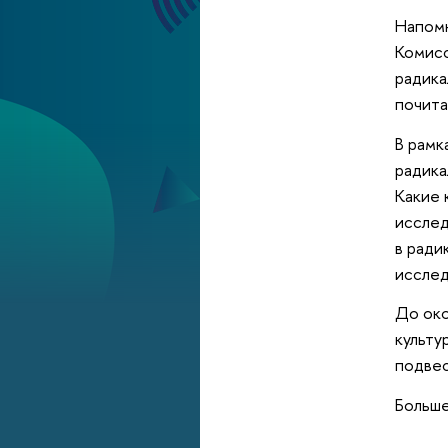
Напомн
Комисс
радика
почит
В рамк
радика
Какие 
исслед
в ради
исслед
До око
культу
подвес
Больше
___