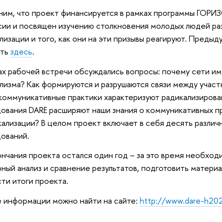
им, что проект финансируется в рамках программы ГОРИ
ии и посвящен изучению столкновения молодых людей раз
лизации и того, как они на эти призывы реагируют. Пред
ать
здесь
.
ах рабочей встречи обсуждались вопросы: почему сети и
лизма? Как формируются и разрушаются связи между участ
коммуникативные практики характеризуют радикализирова
ования DARE расширяют наши знания о коммуникативных пр
кализации? В целом проект включает в себя десять различ
ований.
нчания проекта остался один год – за это время необхо
рный анализ и сравнение результатов, подготовить материа
ти итоги проекта.
 информации можно найти на сайте:
http://www.dare-h202