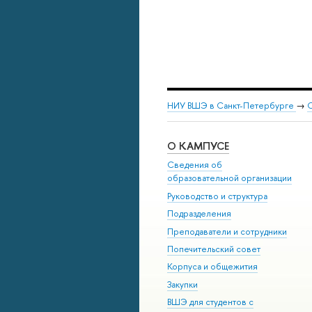
НИУ ВШЭ в Санкт-Петербурге
→
С
О КАМПУСЕ
Сведения об
образовательной организации
Руководство и структура
Подразделения
Преподаватели и сотрудники
Попечительский совет
Корпуса и общежития
Закупки
ВШЭ для студентов с