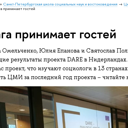
Санкт-Петербургская школа социальных наук и востоковедения
Ц
га принимает гостей
ага принимает гостей
а Омельченко, Юлия Епанова и Святослав Пол
щие результаты проекта DARE в Нидерландах.
с проект, что изучают социологи в 13 странах
ть ЦМИ за последний год проекта – читайте 