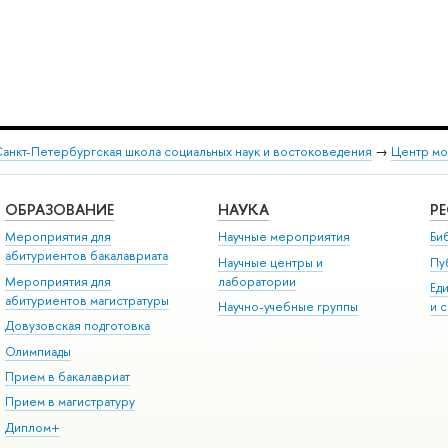
анкт-Петербургская школа социальных наук и востоковедения
→
Центр мо
ОБРАЗОВАНИЕ
НАУКА
Р
Мероприятия для
Научные мероприятия
Би
абитуриентов бакалавриата
Научные центры и
Пу
Мероприятия для
лаборатории
Ед
абитуриентов магистратуры
Научно-учебные группы
и 
Довузовская подготовка
Олимпиады
Прием в бакалавриат
Прием в магистратуру
Диплом+