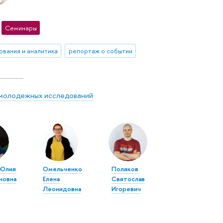
Семинары
ования и аналитика
репортаж о событии
молодежных исследований
 Юлия
Омельченко
Поляков
новна
Елена
Святослав
Леонидовна
Игоревич