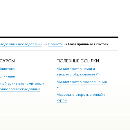
лодежных исследований
→
Новости
→
Гаага принимает гостей
ЕСУРСЫ
ПОЛЕЗНЫЕ ССЫЛКИ
блиотека
Министерство науки и
высшего образования РФ
бликации
Министерство просвещения
иный архив экономических
РФ
социологических данных
Массовые открытые онлайн-
курсы