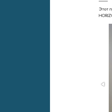
Этот п
НОRIZO