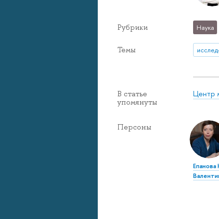
Рубрики
Наука
Темы
исслед
Центр 
В статье
упомянуты
Персоны
Епанова
Валенти