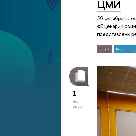
ЦМИ
29 октября на 
«Сценарии социа
представлены ре
Наука
Конферен
1
ноя
2022