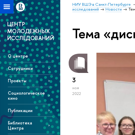
НИУ ВШЭ в Санкт-Петербурге
исследований
Новости
Тем
ЦЕНТР
Тема «дис
МОЛОДЕЖНЫХ
ИССЛЕДОВАНИЙ
О центре
Сотрудники
3
Проекты
ноя
Социологическое
2022
кино
Публикации
Библиотека
Центра