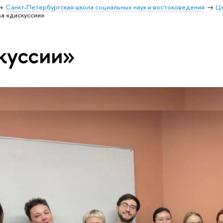
Санкт-Петербургская школа социальных наук и востоковедения
Ц
а «дискуссии»
куссии»