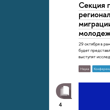
Секция 
региона
миграци
молодеж
29 октября в р
будет представл
выступят исслед
Наука
Конферен
4