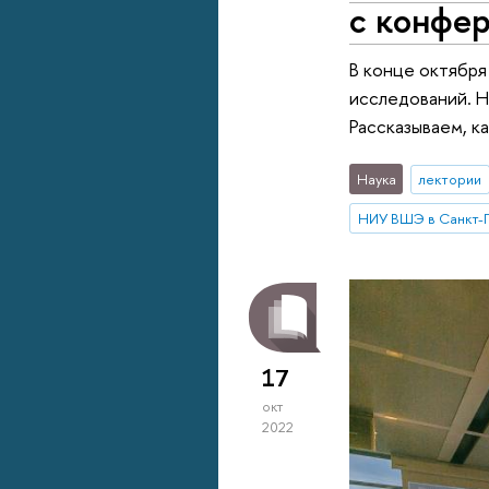
с конфе
В конце октября
исследований. Н
Рассказываем, к
Наука
лектории
НИУ ВШЭ в Санкт-
17
окт
2022