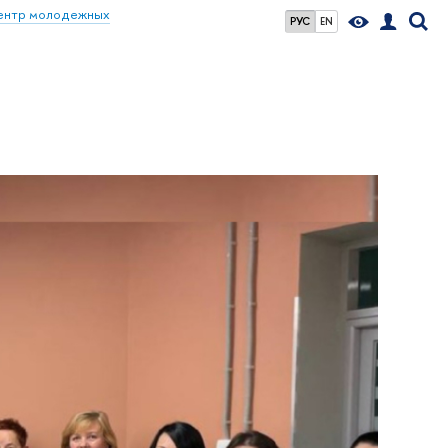
ентр молодежных
РУС
EN