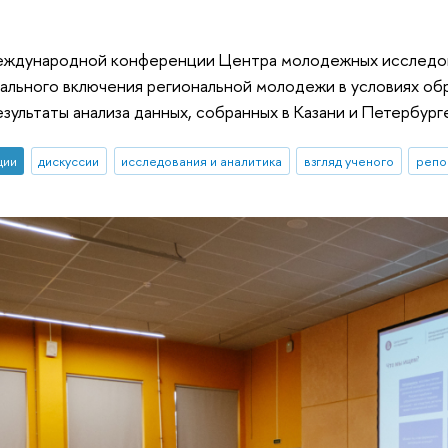
международной конференции Центра молодежных исследов
льного включения региональной молодежи в условиях обр
зультаты анализа данных, собранных в Казани и Петербурге
ции
дискуссии
исследования и аналитика
взгляд ученого
репо