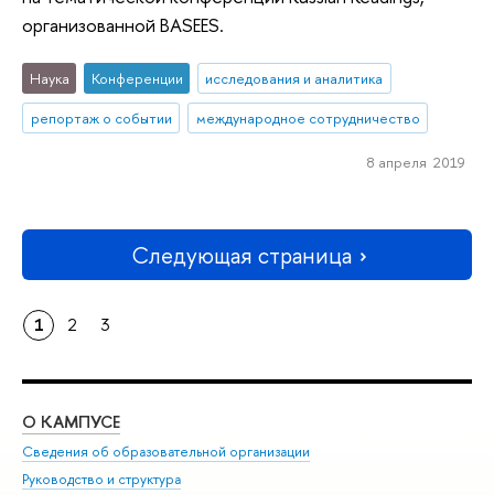
организованной BASEES.
Наука
Конференции
исследования и аналитика
репортаж о событии
международное сотрудничество
8 апреля 2019
Следующая страница
1
2
3
О КАМПУСЕ
ОБ
Сведения об образовательной организации
Мер
Руководство и структура
Мер