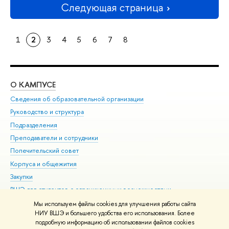
Следующая страница
1
2
3
4
5
6
7
8
О КАМПУСЕ
ОБ
Сведения об образовательной организации
Мер
Руководство и структура
Мер
Подразделения
Дов
Преподаватели и сотрудники
Ол
Попечительский совет
При
Корпуса и общежития
При
Закупки
Ди
ВШЭ для студентов с ограниченными возможностями
До
здоровья и инвалидностью
Ас
Мы используем файлы cookies для улучшения работы сайта
Версия для слабовидящих
НИУ ВШЭ и большего удобства его использования. Более
Обр
подробную информацию об использовании файлов cookies
Единая платежная страница