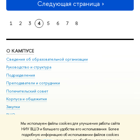
Следующая страница
1
2
3
4
5
6
7
8
О КАМПУСЕ
ОБ
Сведения об образовательной организации
Мер
Руководство и структура
Мер
Подразделения
Дов
Преподаватели и сотрудники
Ол
Попечительский совет
При
Корпуса и общежития
При
Закупки
Ди
ВШЭ для студентов с ограниченными возможностями
До
здоровья и инвалидностью
Ас
Мы используем файлы cookies для улучшения работы сайта
Версия для слабовидящих
НИУ ВШЭ и большего удобства его использования. Более
Обр
подробную информацию об использовании файлов cookies
Единая платежная страница