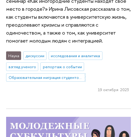
семинар «‎Как иногородние студенты находят свое
место в городе?» Ирина Лисовская рассказала о том,
как студенты включаются в университетскую жизнь,
преодолевают кризисы и справляются с
одиночеством, а также о том, как университет
помогает молодым людям с интеграцией.
Наука
дискуссии
исследования и аналитика
взгляд ученого
репортаж о событии
Образовательная миграция студентов из небольших городов и сел в мегаполисы. Социальное включение как способ повышения устойчивости: барьеры, стратегии, успешные практики
19 октября 2023