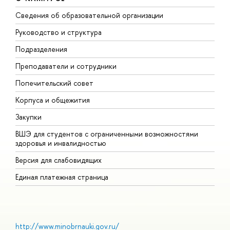
Сведения об образовательной организации
М
Руководство и структура
М
Подразделения
Д
Преподаватели и сотрудники
О
Попечительский совет
П
Корпуса и общежития
П
Закупки
Д
ВШЭ для студентов с ограниченными возможностями
Д
здоровья и инвалидностью
А
Версия для слабовидящих
О
Единая платежная страница
http://www.minobrnauki.gov.ru/