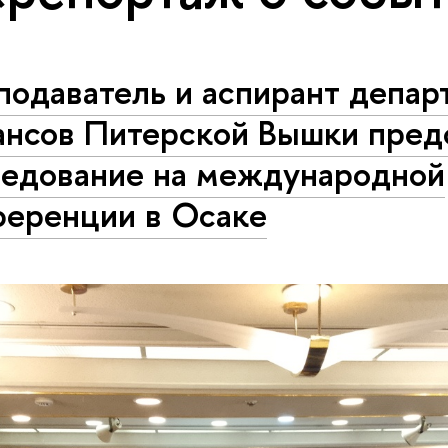
подаватель и аспирант депар
ансов Питерской Вышки пред
ледование на международной
ференции в Осаке