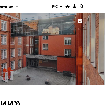
риентам
РУС
тии»