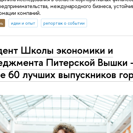
предпринимательства, международного бизнеса, устойчив
рмации компаний.
нь
идеи и опыт
репортаж о событии
дент Школы экономики и
еджмента Питерской Вышки 
е 60 лучших выпускников го