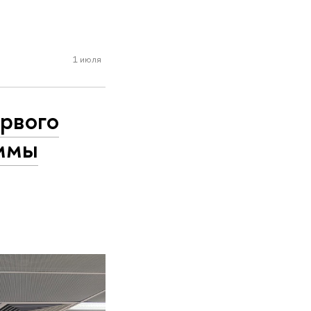
1 июля
рвого
аммы