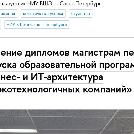
— выпускник НИУ ВШЭ — Санкт-Петербург.
тижения
конструктор успеха
студенты
НИУ ВШЭ в Санкт-Петербурге
чение дипломов магистрам пе
уска образовательной прогр
нес- и ИТ-архитектура
окотехнологичных компаний»