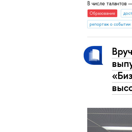
В числе талантов 
Образование
дос
репортаж о событии
Вру
вып
«Биз
выс