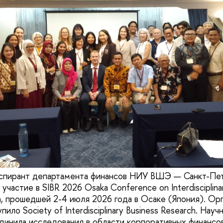
аспирант департамента финансов НИУ ВШЭ — Санкт-Пет
участие в SIBR 2026 Osaka Conference on Interdisciplina
h, прошедшей 2-4 июля 2026 года в Осаке (Япония). Ор
ило Society of Interdisciplinary Business Research. Нау
инила исследования в области корпоративных финансов