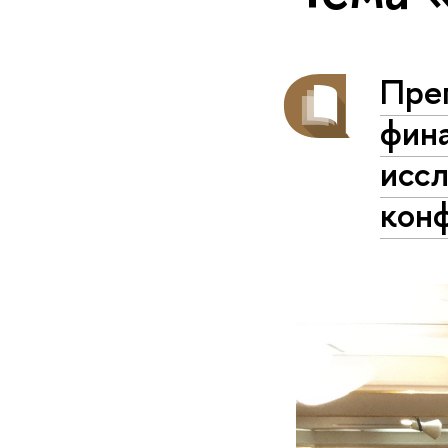
Пре
фин
исс
кон