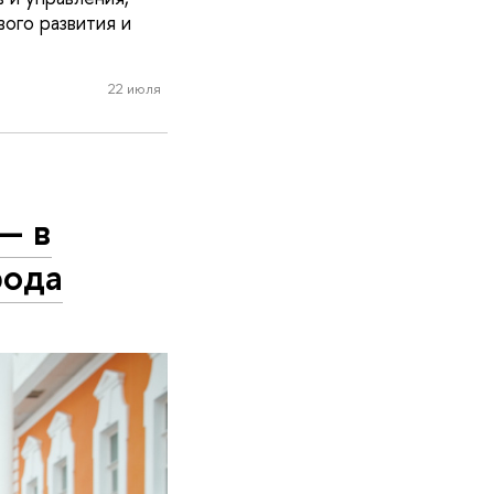
ого развития и
22 июля
— в
рода