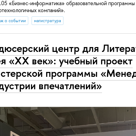
.05 «Бизнес-информатика» образовательной программы 
отехнологичных компаний».
ж о событии
магистратура
дюсерский центр для Литера
я «XX век»: учебный проект
истерской программы «Мене
дустрии впечатлений»