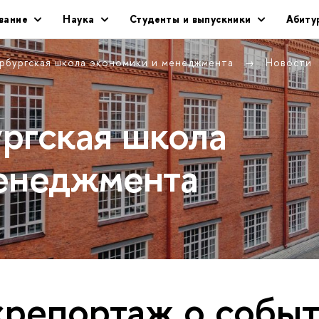
вание
Наука
Студенты и выпускники
Абиту
рбургская школа экономики и менеджмента
Новости
ргская школа
енеджмента
«репортаж о собы