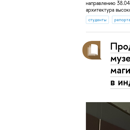
направлению 38.04
архитектура высок
студенты
репорта
Про
музе
маг
в ин