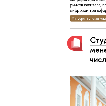
рынков капитала, 
цифровой трансфо
Университетская жиз
Сту
мен
числ