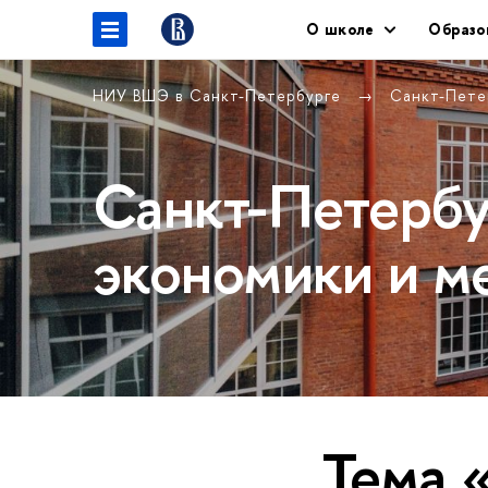
О школе
Образо
НИУ ВШЭ в Санкт-Петербурге
Санкт-Пете
Санкт-Петербу
экономики и м
Тема 