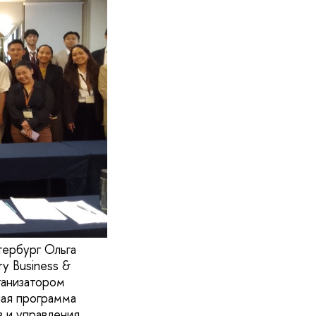
ербург Ольга
ry Business &
ганизатором
чная программа
 и управления,